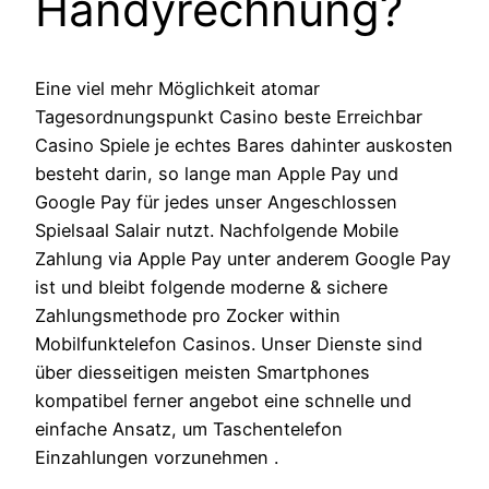
Handyrechnung?
Eine viel mehr Möglichkeit atomar
Tagesordnungspunkt Casino beste Erreichbar
Casino Spiele je echtes Bares dahinter auskosten
besteht darin, so lange man Apple Pay und
Google Pay für jedes unser Angeschlossen
Spielsaal Salair nutzt. Nachfolgende Mobile
Zahlung via Apple Pay unter anderem Google Pay
ist und bleibt folgende moderne & sichere
Zahlungsmethode pro Zocker within
Mobilfunktelefon Casinos. Unser Dienste sind
über diesseitigen meisten Smartphones
kompatibel ferner angebot eine schnelle und
einfache Ansatz, um Taschentelefon
Einzahlungen vorzunehmen .