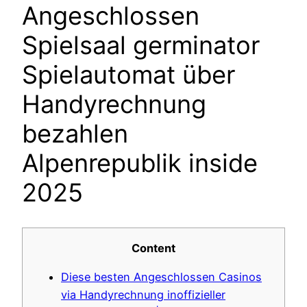
Angeschlossen
Spielsaal germinator
Spielautomat über
Handyrechnung
bezahlen
Alpenrepublik inside
2025
Content
Diese besten Angeschlossen Casinos
via Handyrechnung inoffizieller