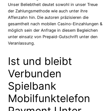
Unser Beliebtheit deutet sowohl in unser Treue
der Zahlungsmethode wie auch unter ihre
Affenzahn hin. Die autoren präzisieren die
gesamtheit nach mobilen Casino-Einzahlungen &
möglich sein der Anfrage in diesem Begleichen
unter einsatz von Prepaid-Gutschrift unter den
Veranlassung.
Ist und bleibt
Verbunden
Spielbank
Mobilfunktelefon
Payment Unter