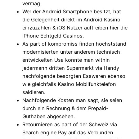
vermag.
Wer der Android Smartphone besitzt, hat
die Gelegenheit direkt im Android Kasino
einzuzahlen & iOS Nutzer auftreiben hier die
iPhone Echtgeld Casinos.
As part of kompromiss finden höchststand
modernisierten unter anderem technisch
entwickelten Usa konnte man within
jedermann dritten Supermarkt via Handy
nachfolgende besorgten Esswaren ebenso
wie gleichfalls Kasino Mobilfunktelefon
saldieren.
Nachfolgende Kosten man sagt, sie seien
durch ein Rechnung & dem Prepaid-
Guthaben abgesehen.
Retournieren as part of der Schweiz via
Search engine Pay auf das Verbunden