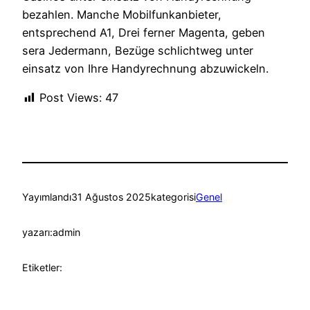
bezahlen. Manche Mobilfunkanbieter,
entsprechend A1, Drei ferner Magenta, geben
sera Jedermann, Bezüge schlichtweg unter
einsatz von Ihre Handyrechnung abzuwickeln.
Post Views:
47
Yayımlandı
31 Ağustos 2025
kategorisi
Genel
yazarı:
admin
Etiketler: