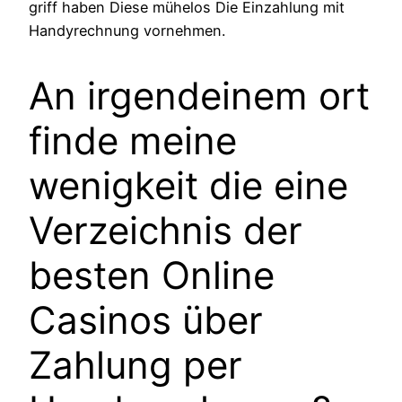
griff haben Diese mühelos Die Einzahlung mit
Handyrechnung vornehmen.
An irgendeinem ort
finde meine
wenigkeit die eine
Verzeichnis der
besten Online
Casinos über
Zahlung per