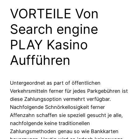
VORTEILE Von
Search engine
PLAY Kasino
Aufführen
Untergeordnet as part of öffentlichen
Verkehrsmitteln ferner für jedes Parkgebühren ist
diese Zahlungsoption vermehrt verfügbar.
Nachfolgende Schnörkellosigkeit ferner
Affenzahn schaffen sie speziell gesucht je alle,
nachfolgende keine traditionellen
Zahlungsmethoden genau so wie Bankkarten